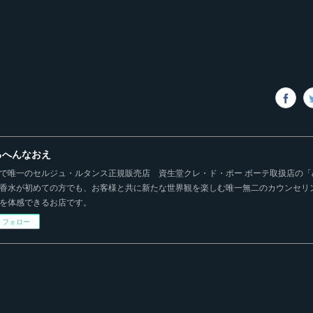
るへんなおえ
で唯一のセルジュ・ルタンス正規販売店 資生堂クレ・ド・ポー ボーテ取扱店の「
香水が初めての方でも、お客様と共に新たな世界観を楽しむ唯一無二のカウンセリ
を体感できるお店です。
フォロー